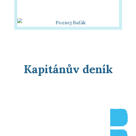
Poznej Baťák
knížka
Kapitánův deník
Splavnost
Opravy a omezení