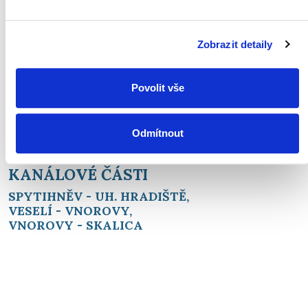
ŘÍČNÍ ČÁST - DOLNÍ TOK
Zobrazit detaily
UH. OSTROH - HODONÍN - 07.08.26 15:30
SPLAVNÉ
Povolit vše
3
PRŮTOK - 5.71 m
/s
Odmítnout
KANÁLOVÉ ČÁSTI
SPYTIHNĚV - UH. HRADIŠTĚ,
VESELÍ - VNOROVY,
VNOROVY - SKALICA
JSOU TRVALE SPLAVNÉ