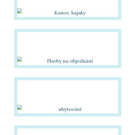
vlastní lodě
Plavby na objednání
pro skupiny
Ubytování u Baťova
kanálu