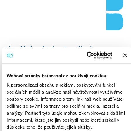
Provoz na komorách
Legislativa
Aktuální průtok - Spytihněv
3
07.08.26 15:30 - 6.27 m
/s
Webové stránky batacanal.cz používají cookies
ŘÍČNÍ ČÁST - HORNÍ TOK
K personalizaci obsahu a reklam, poskytování funkcí
sociálních médií a analýze naší návštěvnosti využíváme
KROMĚŘÍŽ- UH. OSTROH - 07.08.26 15:30
soubory cookie. Informace o tom, jak náš web používáte,
sdílíme se svými partnery pro sociální média, inzerci a
SPLAVNÉ
analýzy. Partneři tyto údaje mohou zkombinovat s dalšími
3
PRŮTOK - 9.64 m
/s
informacemi, které jste jim poskytli nebo které získali v
důsledku toho, že používáte jejich služby.