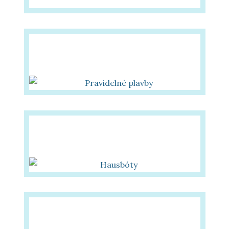
Pravidelné plavby
na výletních lodích
Vícedenní pobyty
na kajutových lodích
Jednodenní výlety na
motorových člunech