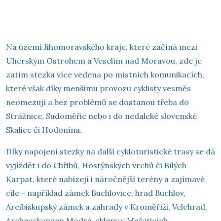
Na území Jihomoravského kraje, které začíná mezi
Uherským Ostrohem a Veselím nad Moravou, zde je
zatím stezka více vedena po místních komunikacích,
které však díky menšímu provozu cyklisty vesměs
neomezují a bez problémů se dostanou třeba do
Strážnice, Sudoměřic nebo i do nedaleké slovenské
Skalice či Hodonína.
Díky napojení stezky na další cykloturistické trasy se dá
vyjíždět i do Chřibů, Hostýnských vrchů či Bílých
Karpat, které nabízejí i náročnější terény a zajímavé
cíle - například zámek Buchlovice, hrad Buchlov,
Arcibiskupský zámek a zahrady v Kroměříži, Velehrad,
Archeoskanzen Modrá, sklepy v Mařaticích,