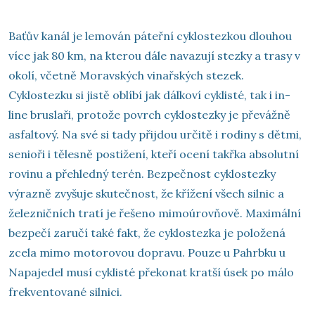
Baťův kanál je lemován páteřní cyklostezkou dlouhou
více jak 80 km, na kterou dále navazují stezky a trasy v
okolí, včetně Moravských vinařských stezek.
Cyklostezku si jistě oblíbí jak dálkoví cyklisté, tak i in-
line bruslaři, protože povrch cyklostezky je převážně
asfaltový. Na své si tady přijdou určitě i rodiny s dětmi,
senioři i tělesně postižení, kteří ocení takřka absolutní
rovinu a přehledný terén. Bezpečnost cyklostezky
výrazně zvyšuje skutečnost, že křížení všech silnic a
železničních tratí je řešeno mimoúrovňově. Maximální
bezpečí zaručí také fakt, že cyklostezka je položená
zcela mimo motorovou dopravu. Pouze u Pahrbku u
Napajedel musí cyklisté překonat kratší úsek po málo
frekventované silnici.