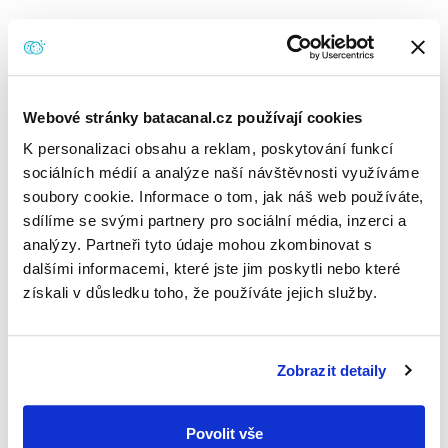
IN-LINE BRUSLAŘI
Webové stránky batacanal.cz používají cookies
K personalizaci obsahu a reklam, poskytování funkcí
sociálních médií a analýze naší návštěvnosti využíváme
soubory cookie. Informace o tom, jak náš web používáte,
Páteřní cyklostezka podél Baťova kanálu je ideálním
sdílíme se svými partnery pro sociální média, inzerci a
místem pro in-line bruslaře a to především na trase od
analýzy. Partneři tyto údaje mohou zkombinovat s
Otrokovic. Na Východní Moravě v současné době
dalšími informacemi, které jste jim poskytli nebo které
převládá především asfaltový povrch cyklostezky, takže
získali v důsledku toho, že používáte jejich služby.
je sjízdná téměř po celé své délce. Nejdelší
nepřerušovaný úsek pro in-line vede ze Spytihněvi do
Zobrazit detaily
Kostelan (asi 15 km).
Povolit vše