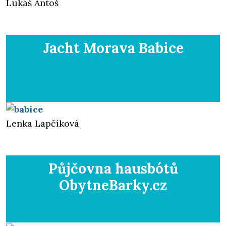
Lukáš Antoš
Jacht Morava
Babice
Lenka Lapčíková
Půjčovna hausbótů
ObytneBarky.cz