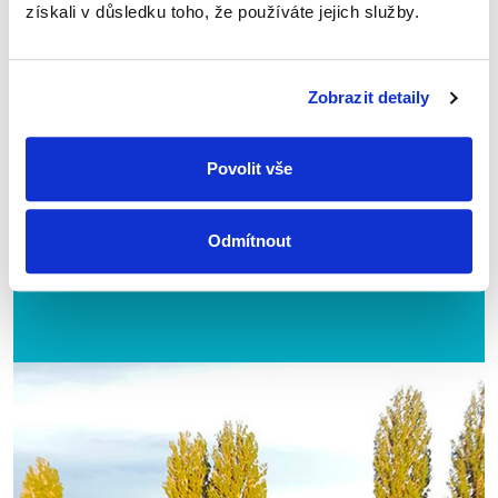
získali v důsledku toho, že používáte jejich služby.
Zobrazit detaily
Stanislav Hampala
Povolit vše
Přístaviště U Jezu
Odmítnout
Hodonín