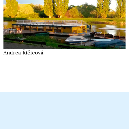
Andrea Řičicová