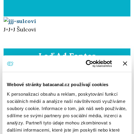
J+J+J Šulcovi
Loď Ad Fontes
Veselí nad Moravou
Webové stránky batacanal.cz používají cookies
K personalizaci obsahu a reklam, poskytování funkcí
Baťův kanál o.p.s.
sociálních médií a analýze naší návštěvnosti využíváme
soubory cookie. Informace o tom, jak náš web používáte,
sdílíme se svými partnery pro sociální média, inzerci a
analýzy. Partneři tyto údaje mohou zkombinovat s
Výletní loď Morava Spytihněv
dalšími informacemi, které jste jim poskytli nebo které