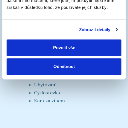
dalšími informacemi, které jste jim poskytli nebo které
Mapa
získali v důsledku toho, že používáte jejich služby.
Mobilní aplikace
Hlášení závad
Přístavy (a přístaviště)
Zobrazit detaily
Povolit vše
Turistické informace
Odmítnout
Lodní lístky »
Kalendář akcí »
Ubytování
Cyklostezka
Kam za vínem