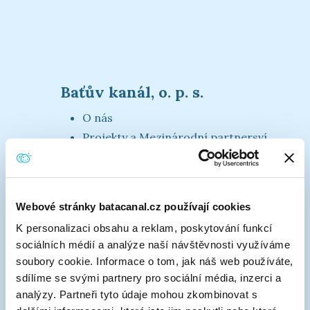
Baťův kanál, o. p. s.
O nás
Projekty a Mezinárodní partnersví
Baťův kanál v médiích
3k platforma
Materiály ke stažení
Webové stránky batacanal.cz používají cookies
Kontakty
K personalizaci obsahu a reklam, poskytování funkcí
sociálních médií a analýze naší návštěvnosti využíváme
soubory cookie. Informace o tom, jak náš web používáte,
Vodní cesta
sdílíme se svými partnery pro sociální média, inzerci a
analýzy. Partneři tyto údaje mohou zkombinovat s
Pravidla plavby