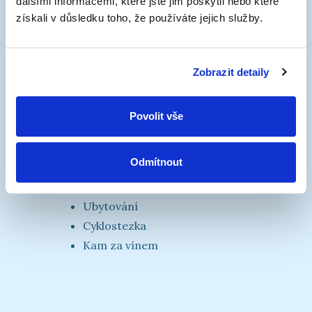
dalšími informacemi, které jste jim poskytli nebo které
Mapa
získali v důsledku toho, že používáte jejich služby.
Mobilní aplikace
Hlášení závad
Přístavy (a přístaviště)
Zobrazit detaily
Povolit vše
Turistické informace
Odmítnout
Lodní lístky »
Kalendář akcí »
Ubytování
Cyklostezka
Kam za vínem