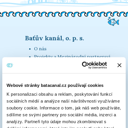
Baťův kanál, o. p. s.
O nás
Projekty a Mezinárodní partnersví
Baťův kanál v médiích
3k platforma
Materiály ke stažení
Webové stránky batacanal.cz používají cookies
Kontakty
K personalizaci obsahu a reklam, poskytování funkcí
sociálních médií a analýze naší návštěvnosti využíváme
soubory cookie. Informace o tom, jak náš web používáte,
Vodní cesta
sdílíme se svými partnery pro sociální média, inzerci a
analýzy. Partneři tyto údaje mohou zkombinovat s
Pravidla plavby