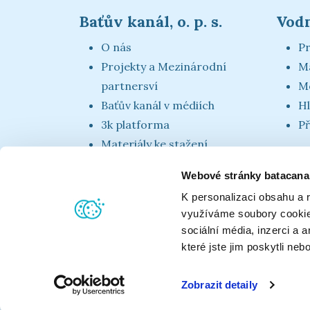
Baťův kanál, o. p. s.
Vodn
O nás
Pr
Projekty a Mezinárodní
M
partnersví
Mo
Baťův kanál v médiích
Hl
3k platforma
Př
Materiály ke stažení
Kontakty
Webové stránky batacanal
K personalizaci obsahu a 
využíváme soubory cookie.
sociální média, inzerci a 
které jste jim poskytli neb
Sledujte nás:
Zobrazit detaily