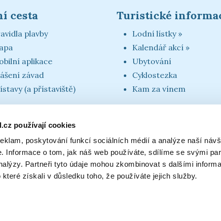
í cesta
Turistické informa
avidla plavby
Lodní lístky »
apa
Kalendář akcí »
bilní aplikace
Ubytování
ášení závad
Cyklostezka
ístavy (a přístaviště)
Kam za vínem
.cz používají cookies
reklam, poskytování funkcí sociálních médií a analýze naší návš
 Informace o tom, jak náš web používáte, sdílíme se svými par
analýzy. Partneři tyto údaje mohou zkombinovat s dalšími inform
o které získali v důsledku toho, že používáte jejich služby.
Obchodní podmínky
|
GDPR
|
2026 © Baťů
Protected by reCAPTCHA:
Privacy policy
,
Ter