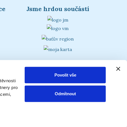
ce
Jsme hrdou součástí
Povolit vše
těvnosti
tnery pro
Odmítnout
acemi,
v kanál, o. p. s.
|
en
|
ms of service