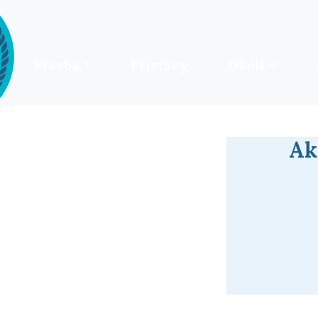
Plavba
Přístavy
Okolí
Ak