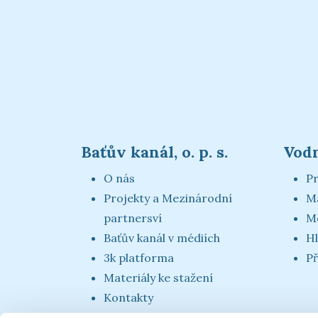
Baťův kanál, o. p. s.
Vodn
O nás
Pr
Projekty a Mezinárodní
M
partnersví
Mo
Baťův kanál v médiích
Hl
3k platforma
Př
Materiály ke stažení
Kontakty