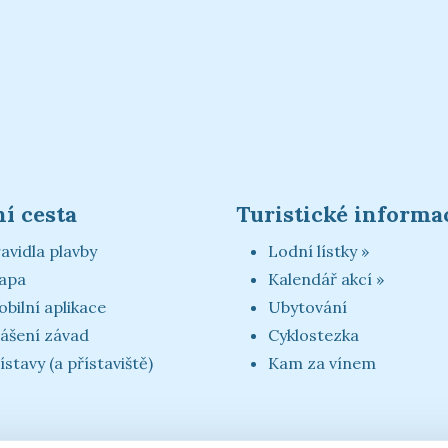
í cesta
Turistické informa
avidla plavby
Lodní lístky »
apa
Kalendář akcí »
bilní aplikace
Ubytování
ášení závad
Cyklostezka
ístavy (a přístaviště)
Kam za vínem