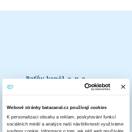
Baťův kanál, o. p. s.
O nás
Projekty a Mezinárodní partnersví
Baťův kanál v médiích
Webové stránky batacanal.cz používají cookies
3k platforma
K personalizaci obsahu a reklam, poskytování funkcí
Materiály ke stažení
sociálních médií a analýze naší návštěvnosti využíváme
Kontakty
soubory cookie. Informace o tom, jak náš web používáte,