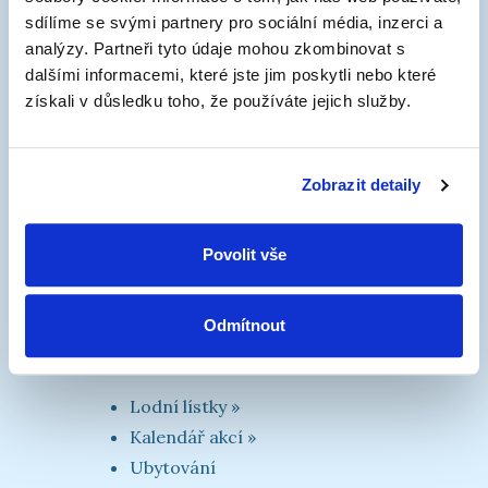
sdílíme se svými partnery pro sociální média, inzerci a
analýzy. Partneři tyto údaje mohou zkombinovat s
dalšími informacemi, které jste jim poskytli nebo které
Vodní cesta
získali v důsledku toho, že používáte jejich služby.
Pravidla plavby
Mapa
Mobilní aplikace
Zobrazit detaily
Hlášení závad
Přístavy (a přístaviště)
Povolit vše
Odmítnout
Turistické informace
Lodní lístky »
Kalendář akcí »
Ubytování