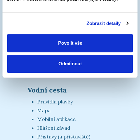
Baťův kanál, o. p. s.
O nás
Zobrazit detaily
Projekty a Mezinárodní partnersví
Baťův kanál v médiích
Povolit vše
3k platforma
Materiály ke stažení
Odmítnout
Kontakty
Vodní cesta
Pravidla plavby
Mapa
Mobilní aplikace
Hlášení závad
Přístavy (a přístaviště)