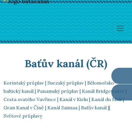
Baťův kanál (ČR)
Korintský průplav
|
Suezský průplav
|
Bělomořsko-
baltický kanál
|
Panamský průplav
|
Kanál Bridgewater
|
Cesta svatého Vavřince
|
Kanál v Kielu
|
Kanál du Midi
|
Gran Kanal v Číně
|
Kanál Saimaa
|
Baťův kanál
||
Světové průplavy